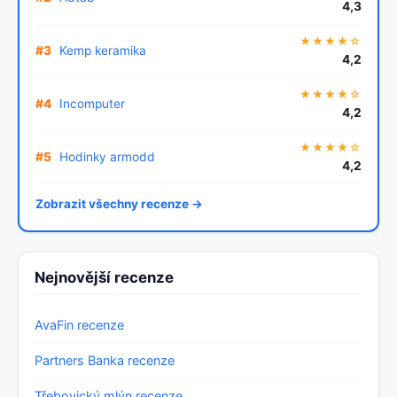
4,3
★★★★☆
#3
Kemp keramika
4,2
★★★★☆
#4
Incomputer
4,2
★★★★☆
#5
Hodinky armodd
4,2
Zobrazit všechny recenze →
Nejnovější recenze
AvaFin recenze
Partners Banka recenze
Třebovický mlýn recenze