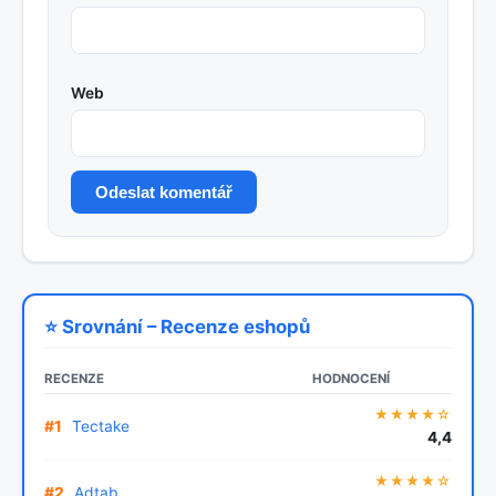
Web
Odeslat komentář
⭐ Srovnání – Recenze eshopů
RECENZE
HODNOCENÍ
★★★★☆
#1
Tectake
4,4
★★★★☆
#2
Adtab