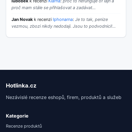
lubobek
k recenzi
Klarna
:
proč to nefunguje of lajn a
proč mam stále se přihlašovat a zadávat…
Jan Novak
k recenzi
Iphonarna
:
Je to tak, penize
vezmou, zbozi nikdy nedodaji. Jsou to podvodnici!…
Hotlinka.cz
Nezávislé recenze eshopů, firem, produktů a služeb
Kategorie
Recenze produktů