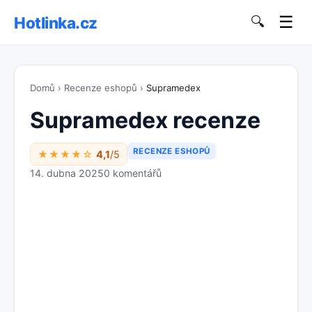
☰
Hotlinka.cz
🔍
Domů
›
Recenze eshopů
›
Supramedex
Supramedex recenze
RECENZE ESHOPŮ
★★★★☆
4,1
/5
14. dubna 2025
0 komentářů