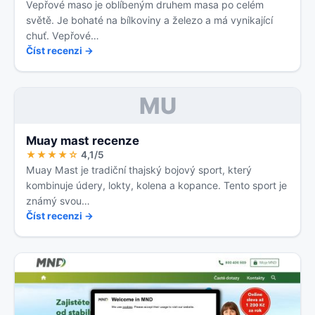
Vepřové maso je oblíbeným druhem masa po celém
světě. Je bohaté na bílkoviny a železo a má vynikající
chuť. Vepřové…
Číst recenzi →
MU
Muay mast recenze
★★★★☆
4,1/5
Muay Mast je tradiční thajský bojový sport, který
kombinuje údery, lokty, kolena a kopance. Tento sport je
známý svou…
Číst recenzi →