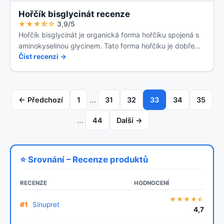
Hořčík bisglycinát recenze
★★★⯪☆
3,9/5
Hořčík bisglycinát je organická forma hořčíku spojená s
aminokyselinou glycinem. Tato forma hořčíku je dobře…
Číst recenzi →
…
← Předchozí
1
31
32
33
34
35
…
44
Další →
⭐ Srovnání – Recenze produktů
RECENZE
HODNOCENÍ
★★★★⯪
#1
Sinupret
4,7