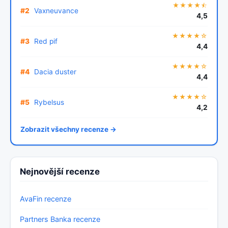
★★★★⯪
#2
Vaxneuvance
4,5
★★★★☆
#3
Red pif
4,4
★★★★☆
#4
Dacia duster
4,4
★★★★☆
#5
Rybelsus
4,2
Zobrazit všechny recenze →
Nejnovější recenze
AvaFin recenze
Partners Banka recenze