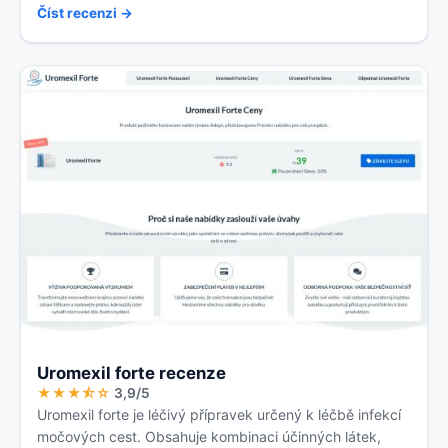
Číst recenzi →
Uromexil forte recenze
★★★⯪☆
3,9/5
Uromexil forte je léčivý přípravek určený k léčbě infekcí
močových cest. Obsahuje kombinaci účinných látek,