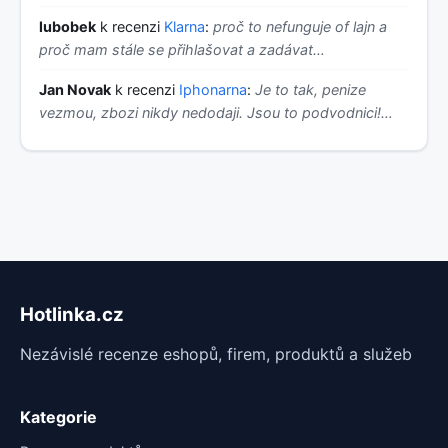
lubobek
k recenzi
Klarna
:
proč to nefunguje of lajn a
proč mam stále se přihlašovat a zadávat…
Jan Novak
k recenzi
Iphonarna
:
Je to tak, penize
vezmou, zbozi nikdy nedodaji. Jsou to podvodnici!…
Hotlinka.cz
Nezávislé recenze eshopů, firem, produktů a služeb
Kategorie